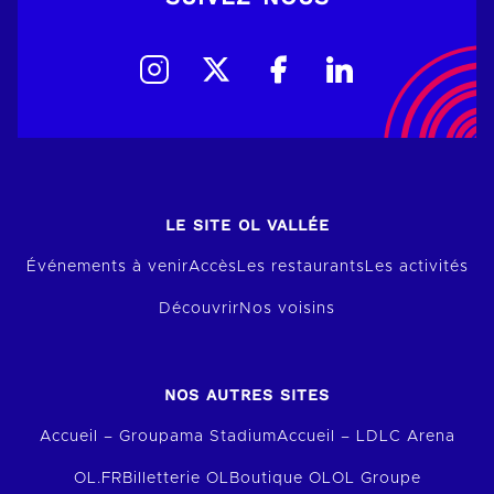
LE SITE OL VALLÉE
Événements à venir
Accès
Les restaurants
Les activités
Découvrir
Nos voisins
NOS AUTRES SITES
Accueil – Groupama Stadium
Accueil – LDLC Arena
OL.FR
Billetterie OL
Boutique OL
OL Groupe