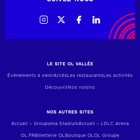
LE SITE OL VALLÉE
Événements à venir
Accès
Les restaurants
Les activités
Découvrir
Nos voisins
NOS AUTRES SITES
Accueil – Groupama Stadium
Accueil – LDLC Arena
OL.FR
Billetterie OL
Boutique OL
OL Groupe