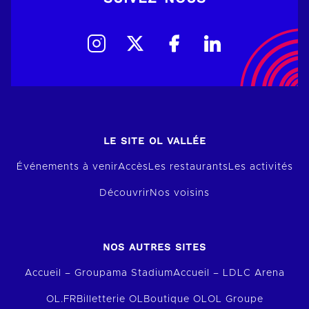
LE SITE OL VALLÉE
Événements à venir
Accès
Les restaurants
Les activités
Découvrir
Nos voisins
NOS AUTRES SITES
Accueil – Groupama Stadium
Accueil – LDLC Arena
OL.FR
Billetterie OL
Boutique OL
OL Groupe