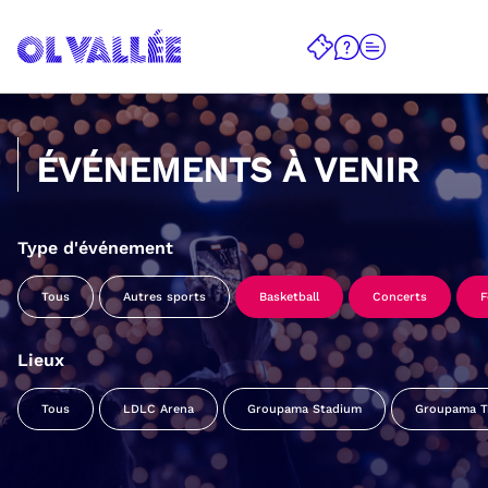
ÉVÉNEMENTS À VENIR
Type d'événement
Tous
Autres sports
Basketball
Concerts
F
Lieux
Tous
LDLC Arena
Groupama Stadium
Groupama Tr