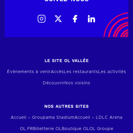
LE SITE OL VALLÉE
Événements à venir
Accès
Les restaurants
Les activités
Découvrir
Nos voisins
NOS AUTRES SITES
Accueil – Groupama Stadium
Accueil – LDLC Arena
OL.FR
Billetterie OL
Boutique OL
OL Groupe