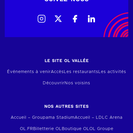
LE SITE OL VALLÉE
Événements à venir
Accès
Les restaurants
Les activités
Découvrir
Nos voisins
NOS AUTRES SITES
Accueil – Groupama Stadium
Accueil – LDLC Arena
OL.FR
Billetterie OL
Boutique OL
OL Groupe