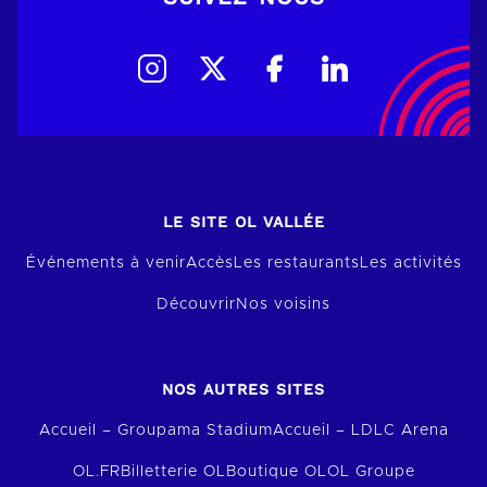
LE SITE OL VALLÉE
Événements à venir
Accès
Les restaurants
Les activités
Découvrir
Nos voisins
NOS AUTRES SITES
Accueil – Groupama Stadium
Accueil – LDLC Arena
OL.FR
Billetterie OL
Boutique OL
OL Groupe