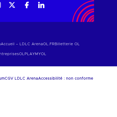
m
Accueil – LDLC Arena
OL.FR
Billetterie OL
ntreprises
OLPLAY
MYOL
ium
CGV LDLC Arena
Accessibilité : non conforme