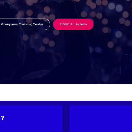
Groupama Training Center
FIDUCIAL Astéria
 ?