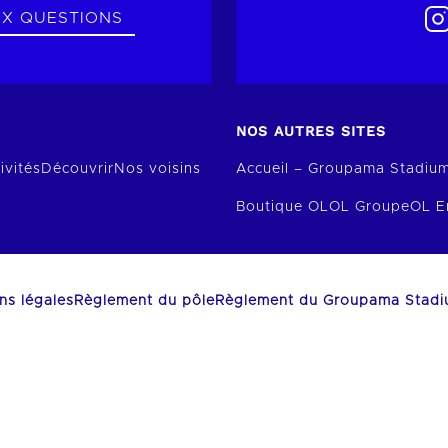
UX QUESTIONS
NOS AUTRES SITES
ivités
Découvrir
Nos voisins
Accueil – Groupama Stadiu
Boutique OL
OL Groupe
OL E
ns légales
Règlement du pôle
Règlement du Groupama Stad