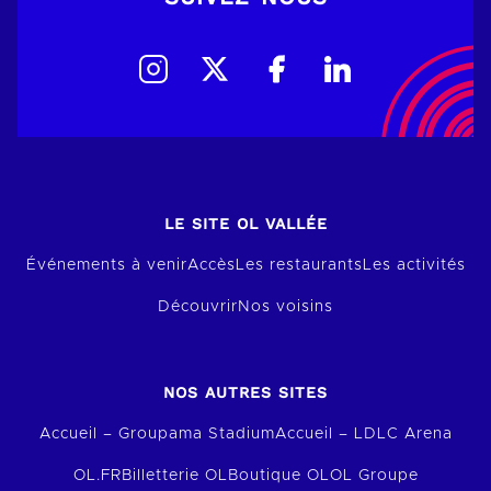
LE SITE OL VALLÉE
Événements à venir
Accès
Les restaurants
Les activités
Découvrir
Nos voisins
NOS AUTRES SITES
Accueil – Groupama Stadium
Accueil – LDLC Arena
OL.FR
Billetterie OL
Boutique OL
OL Groupe