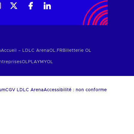
m
Accueil – LDLC Arena
OL.FR
Billetterie OL
ntreprises
OLPLAY
MYOL
ium
CGV LDLC Arena
Accessibilité : non conforme