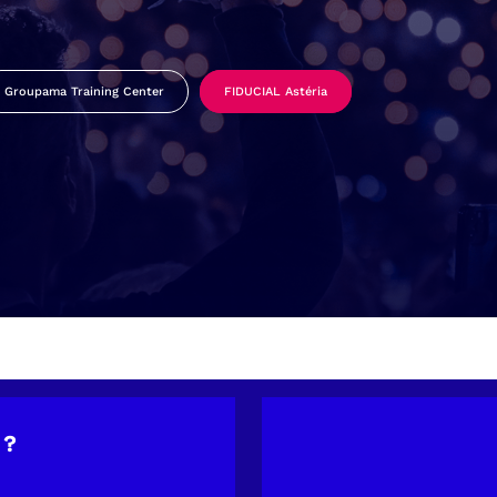
Groupama Training Center
FIDUCIAL Astéria
 ?