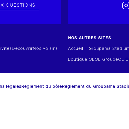
UX QUESTIONS
NOS AUTRES SITES
ivités
Découvrir
Nos voisins
Accueil – Groupama Stadiu
Boutique OL
OL Groupe
OL E
ns légales
Règlement du pôle
Règlement du Groupama Stad