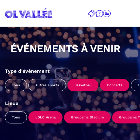
ÉVÉNEMENTS À VENIR
Type d'événement
Tous
Autres sports
Basketball
Concerts
F
Lieux
Tous
LDLC Arena
Groupama Stadium
Groupama Tr