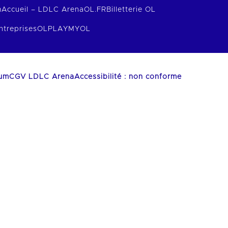
m
Accueil – LDLC Arena
OL.FR
Billetterie OL
ntreprises
OLPLAY
MYOL
ium
CGV LDLC Arena
Accessibilité : non conforme