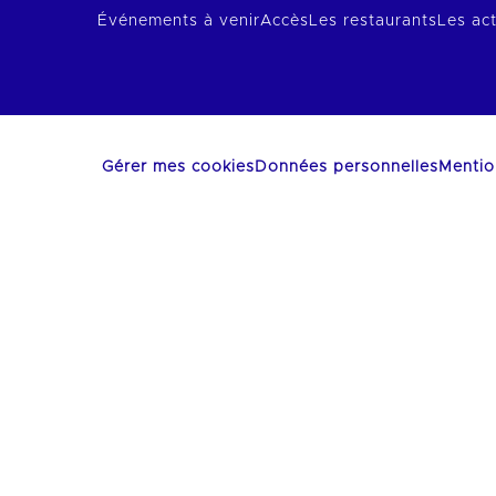
Événements à venir
Accès
Les restaurants
Les act
Gérer mes cookies
Données personnelles
Mentio