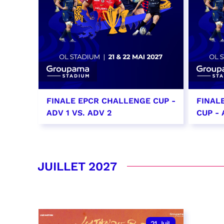
FINALE EPCR CHALLENGE CUP -
FINAL
ADV 1 VS. ADV 2
CUP - 
21 mai 2027
22 ma
date et heure à confirmer
date e
JUILLET 2027
RÉSERVER
RÉSER