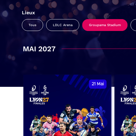
Lieux
Tous
LDLC Arena
Groupama Stadium
MAI 2027
21
Mai