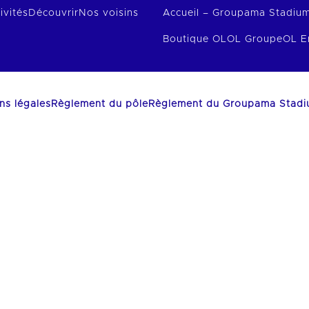
ivités
Découvrir
Nos voisins
Accueil – Groupama Stadiu
Boutique OL
OL Groupe
OL E
ns légales
Règlement du pôle
Règlement du Groupama Stad