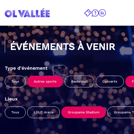
ÉVÉNEMENTS À VENIR
Type d'événement
Tous
Autres sports
Basketball
Concerts
F
Lieux
Tous
LDLC Arena
Groupama Stadium
Groupama Tr