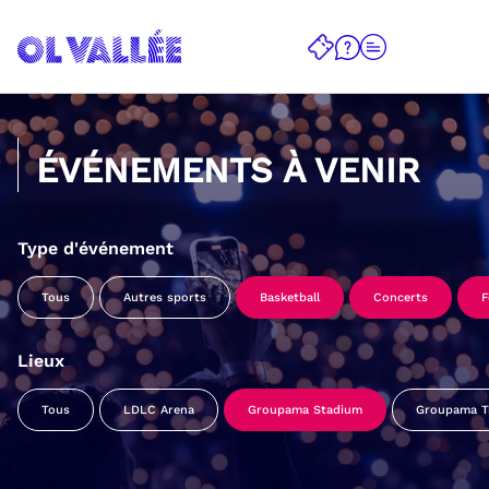
ÉVÉNEMENTS À VENIR
Type d'événement
Tous
Autres sports
Basketball
Concerts
F
Lieux
Tous
LDLC Arena
Groupama Stadium
Groupama Tr