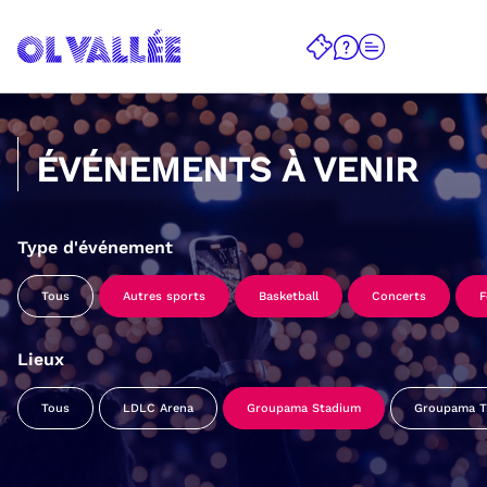
ÉVÉNEMENTS À VENIR
Type d'événement
Tous
Autres sports
Basketball
Concerts
F
Lieux
Tous
LDLC Arena
Groupama Stadium
Groupama Tr