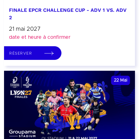
FINALE EPCR CHALLENGE CUP - ADV 1 VS. ADV
2
21 mai 2027
date et heure à confirmer
RÉSERVER
22
Mai