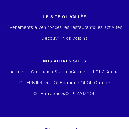
LE SITE OL VALLÉE
Événements à venir
Accès
Les restaurants
Les activités
Découvrir
Nos voisins
NOS AUTRES SITES
Accueil – Groupama Stadium
Accueil – LDLC Arena
OL.FR
Billetterie OL
Boutique OL
OL Groupe
OL Entreprises
OLPLAY
MYOL