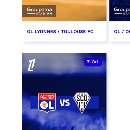
OL LYONNES / TOULOUSE FC
OL / O
3 octobre 2026
17 oc
date et heure à confirmer
date e
31
Oct.
RÉSERVER
RÉSER