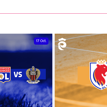
date et heure à confirme
VER
RÉSERVER
17
Oct.