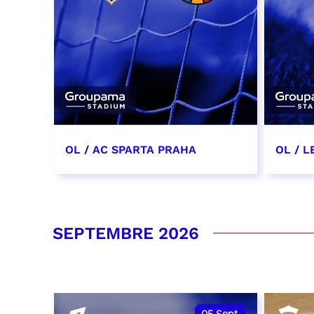
OL / AC SPARTA PRAHA
OL / L
11 août 2026 - 21:00
29 aoû
RÉSERVER
RÉSER
SEPTEMBRE 2026