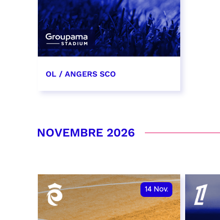
OL / ANGERS SCO
31 octobre 2026
date et heure à confirmer
NOVEMBRE 2026
RÉSERVER
14
Nov.