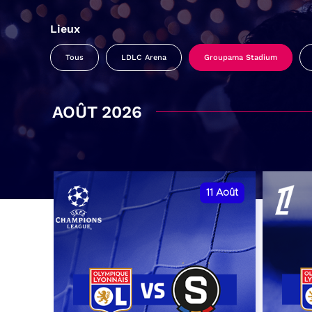
Lieux
Tous
LDLC Arena
Groupama Stadium
AOÛT 2026
11
Août