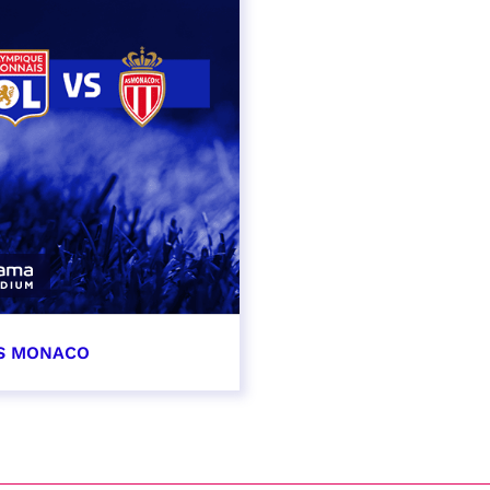
AS MONACO
vembre 2026
t heure à confirmer
VER