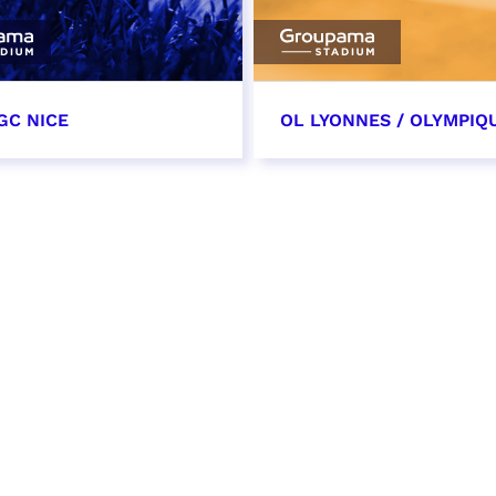
GC NICE
OL LYONNES / OLYMPIQ
tobre 2026
24 octobre 2026
t heure à confirmer
date et heure à confirme
VER
RÉSERVER