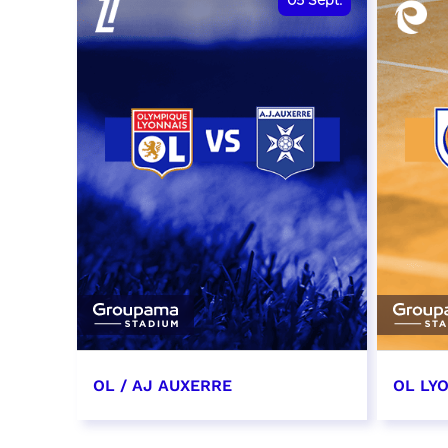
05
Sept.
OL / AJ AUXERRE
OL LYO
5 septembre 2026
12 sep