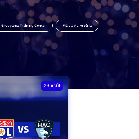
Groupama Training Center
FIDUCIAL Astéria
29
Août