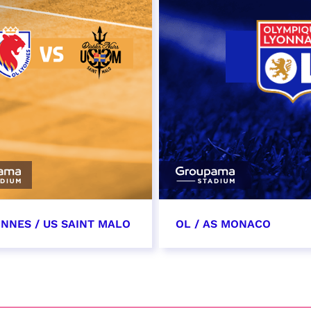
ONNES / US SAINT MALO
OL / AS MONACO
vembre 2026
28 novembre 2026
t heure à confirmer
date et heure à confirme
VER
RÉSERVER