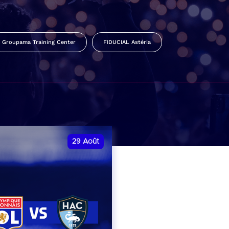
Groupama Training Center
FIDUCIAL Astéria
29
Août