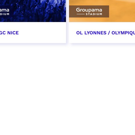
GC NICE
OL LYONNES / OLYMPIQ
tobre 2026
24 octobre 2026
t heure à confirmer
date et heure à confirme
VER
RÉSERVER