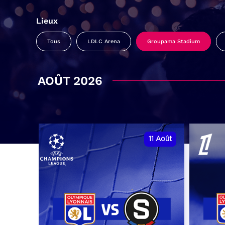
Lieux
Tous
LDLC Arena
Groupama Stadium
AOÛT 2026
11
Août