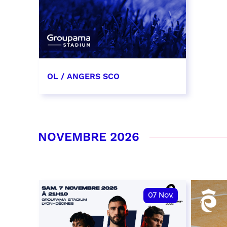
OL / ANGERS SCO
31 octobre 2026
date et heure à confirmer
NOVEMBRE 2026
RÉSERVER
07
Nov.