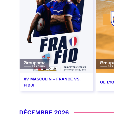
XV MASCULIN - FRANCE VS.
OL LY
FIDJI
7 novembre 2026 - 21:10
14 no
date e
RÉSERVER
DÉCEMBRE 2026
RÉSER