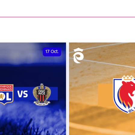
date et heure à confirme
VER
RÉSERVER
17
Oct.