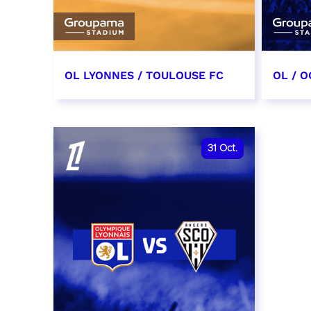
OL LYONNES / TOULOUSE FC
OL / O
3 octobre 2026
17 oc
date et heure à confirmer
date e
31
Oct.
RÉSERVER
RÉSER