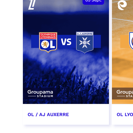
05
Sept.
OL / AJ AUXERRE
OL LYO
5 septembre 2026
12 sep