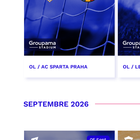
OL / AC SPARTA PRAHA
OL / L
11 août 2026 - 21:00
29 aoû
RÉSERVER
RÉSER
SEPTEMBRE 2026