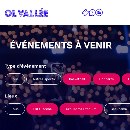
ÉVÉNEMENTS À VENIR
Type d'événement
Tous
Autres sports
Basketball
Concerts
F
Lieux
Tous
LDLC Arena
Groupama Stadium
Groupama Tr