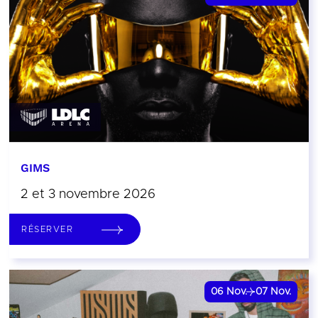
GIMS
2 et 3 novembre 2026
RÉSERVER
06
Nov.
07
Nov.