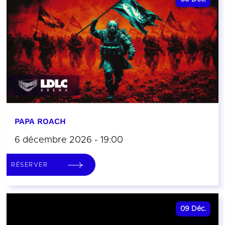
PAPA ROACH
6 décembre 2026 - 19:00
RÉSERVER
09
Déc.