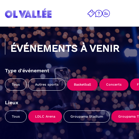
ÉVÉNEMENTS À VENIR
Type d'événement
Tous
Autres sports
Basketball
Concerts
F
Lieux
Tous
LDLC Arena
Groupama Stadium
Groupama Tr