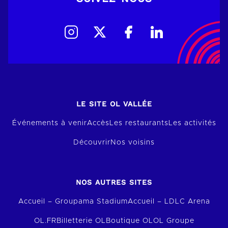
LE SITE OL VALLÉE
Événements à venir
Accès
Les restaurants
Les activités
Découvrir
Nos voisins
NOS AUTRES SITES
Accueil – Groupama Stadium
Accueil – LDLC Arena
OL.FR
Billetterie OL
Boutique OL
OL Groupe