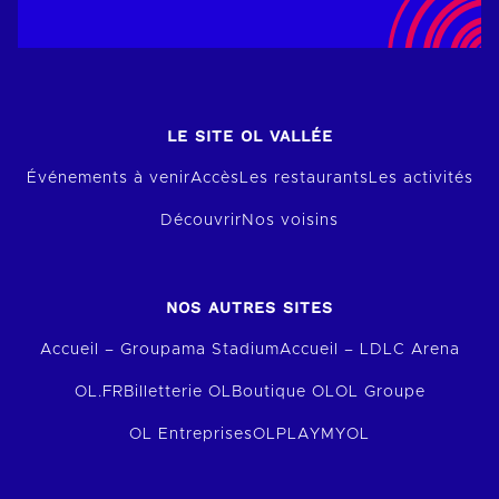
LE SITE OL VALLÉE
Événements à venir
Accès
Les restaurants
Les activités
Découvrir
Nos voisins
NOS AUTRES SITES
Accueil – Groupama Stadium
Accueil – LDLC Arena
OL.FR
Billetterie OL
Boutique OL
OL Groupe
OL Entreprises
OLPLAY
MYOL