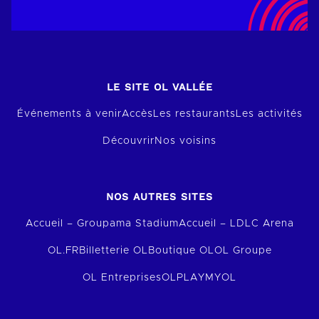
LE SITE OL VALLÉE
Événements à venir
Accès
Les restaurants
Les activités
Découvrir
Nos voisins
NOS AUTRES SITES
Accueil – Groupama Stadium
Accueil – LDLC Arena
OL.FR
Billetterie OL
Boutique OL
OL Groupe
OL Entreprises
OLPLAY
MYOL