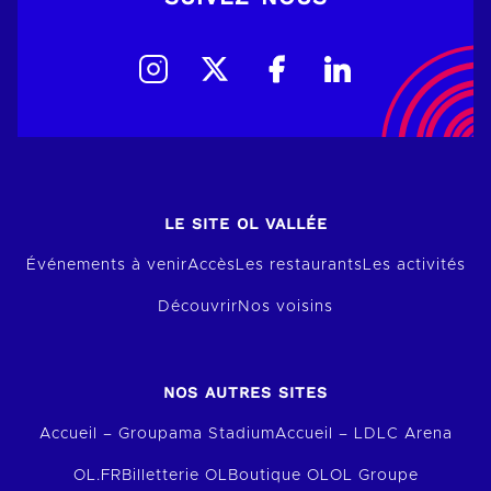
LE SITE OL VALLÉE
Événements à venir
Accès
Les restaurants
Les activités
Découvrir
Nos voisins
NOS AUTRES SITES
Accueil – Groupama Stadium
Accueil – LDLC Arena
OL.FR
Billetterie OL
Boutique OL
OL Groupe