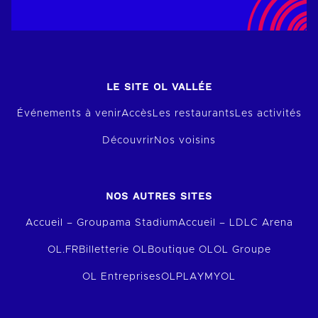
LE SITE OL VALLÉE
Événements à venir
Accès
Les restaurants
Les activités
Découvrir
Nos voisins
NOS AUTRES SITES
Accueil – Groupama Stadium
Accueil – LDLC Arena
OL.FR
Billetterie OL
Boutique OL
OL Groupe
OL Entreprises
OLPLAY
MYOL