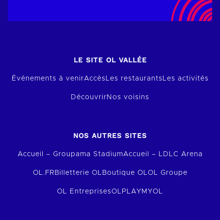
LE SITE OL VALLÉE
Événements à venir
Accès
Les restaurants
Les activités
Découvrir
Nos voisins
NOS AUTRES SITES
Accueil – Groupama Stadium
Accueil – LDLC Arena
OL.FR
Billetterie OL
Boutique OL
OL Groupe
OL Entreprises
OLPLAY
MYOL