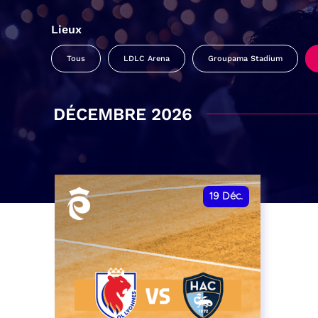
Lieux
Tous
LDLC Arena
Groupama Stadium
DÉCEMBRE 2026
19
Déc.