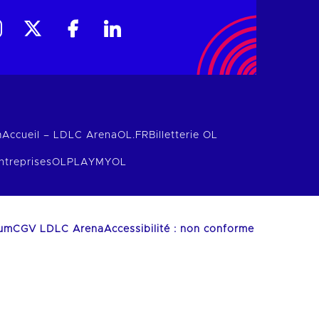
m
Accueil – LDLC Arena
OL.FR
Billetterie OL
ntreprises
OLPLAY
MYOL
ium
CGV LDLC Arena
Accessibilité : non conforme