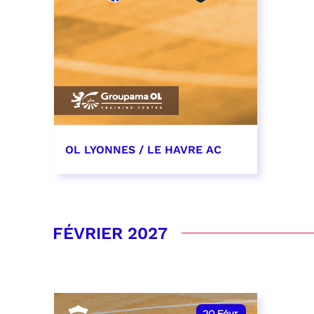
OL LYONNES / LE HAVRE AC
19 décembre 2026
date et heure à confirmer
FÉVRIER 2027
RÉSERVER