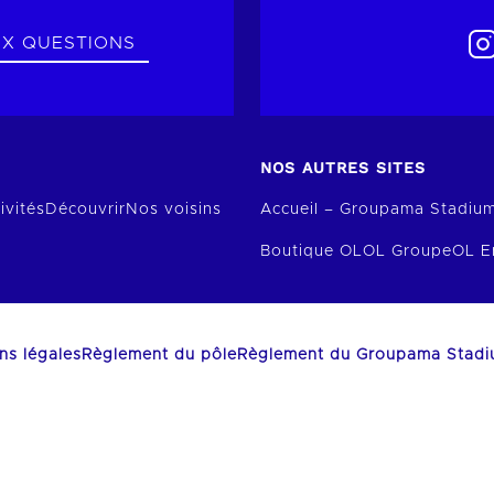
UX QUESTIONS
NOS AUTRES SITES
ivités
Découvrir
Nos voisins
Accueil – Groupama Stadiu
Boutique OL
OL Groupe
OL E
ns légales
Règlement du pôle
Règlement du Groupama Stad