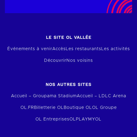
LE SITE OL VALLÉE
Événements à venir
Accès
Les restaurants
Les activités
Découvrir
Nos voisins
NOS AUTRES SITES
Accueil – Groupama Stadium
Accueil – LDLC Arena
OL.FR
Billetterie OL
Boutique OL
OL Groupe
OL Entreprises
OLPLAY
MYOL