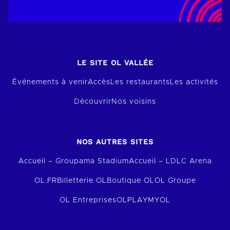
LE SITE OL VALLÉE
Événements à venir
Accès
Les restaurants
Les activités
Découvrir
Nos voisins
NOS AUTRES SITES
Accueil – Groupama Stadium
Accueil – LDLC Arena
OL.FR
Billetterie OL
Boutique OL
OL Groupe
OL Entreprises
OLPLAY
MYOL