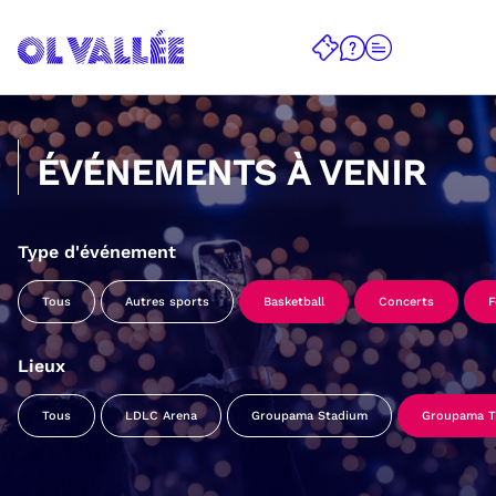
ÉVÉNEMENTS À VENIR
Type d'événement
Tous
Autres sports
Basketball
Concerts
F
Lieux
Tous
LDLC Arena
Groupama Stadium
Groupama Tr