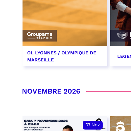
OL LYONNES / OLYMPIQUE DE
LEGE
MARSEILLE
24 octobre 2026
29 oc
date et heure à confirmer
RÉSER
NOVEMBRE 2026
RÉSERVER
07
Nov.