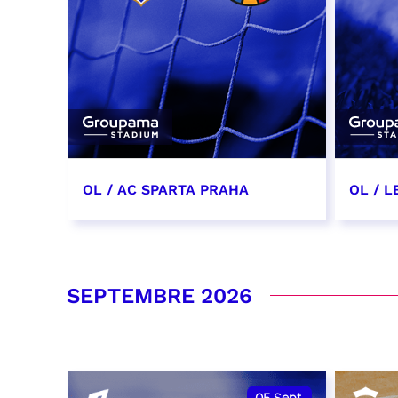
OL / AC SPARTA PRAHA
OL / L
11 août 2026 - 21:00
29 aoû
RÉSERVER
RÉSER
SEPTEMBRE 2026