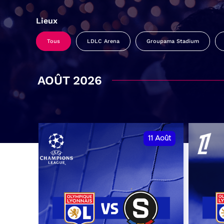
Lieux
Tous
LDLC Arena
Groupama Stadium
AOÛT 2026
11
Août