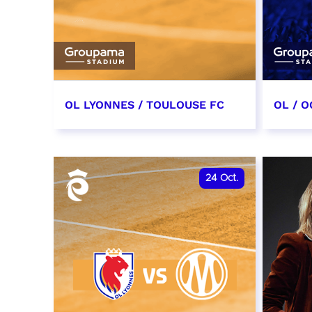
OL LYONNES / TOULOUSE FC
OL / O
3 octobre 2026
17 oc
date et heure à confirmer
date e
24
Oct.
RÉSERVER
RÉSER