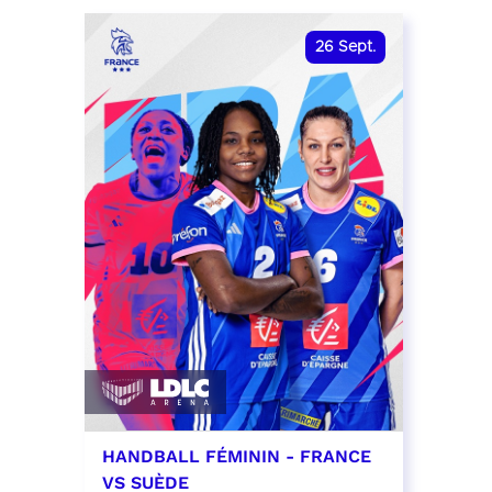
date et heure à confirmer
RÉSER
26
Sept.
RÉSERVER
HANDBALL FÉMININ - FRANCE
VS SUÈDE