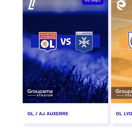
05
Sept.
OL / AJ AUXERRE
OL LYO
5 septembre 2026
12 sep