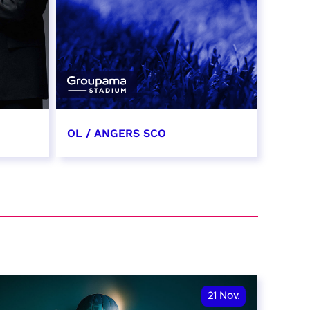
OL / ANGERS SCO
31 octobre 2026
date et heure à confirmer
RÉSERVER
21
Nov.