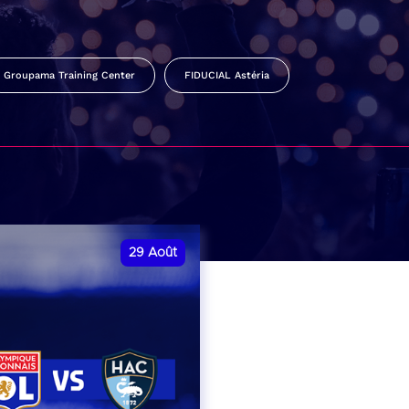
Groupama Training Center
FIDUCIAL Astéria
29
Août