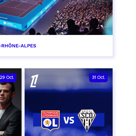
-RHÔNE-ALPES
0
29
Oct.
31
Oct.