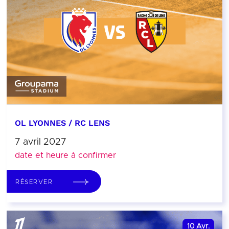
OL LYONNES / RC LENS
7 avril 2027
date et heure à confirmer
RÉSERVER
10
Avr.