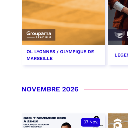
OL LYONNES / OLYMPIQUE DE
LEGE
MARSEILLE
24 octobre 2026
29 oc
date et heure à confirmer
RÉSER
NOVEMBRE 2026
RÉSERVER
07
Nov.