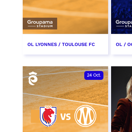
OL LYONNES / TOULOUSE FC
OL / O
3 octobre 2026
17 oc
date et heure à confirmer
date e
24
Oct.
RÉSERVER
RÉSER