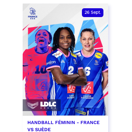
date et heure à confirmer
RÉSER
26
Sept.
RÉSERVER
HANDBALL FÉMININ - FRANCE
VS SUÈDE