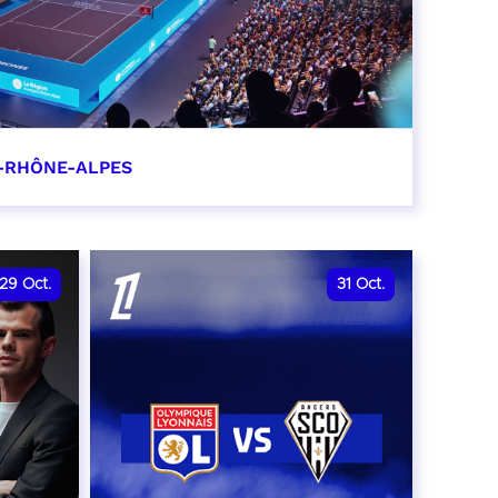
-RHÔNE-ALPES
0
29
Oct.
31
Oct.