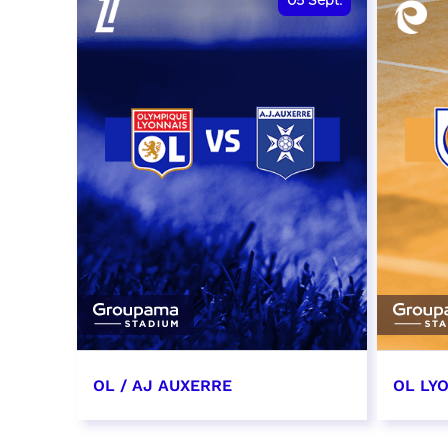
05
Sept.
OL / AJ AUXERRE
OL LYO
5 septembre 2026
12 sep