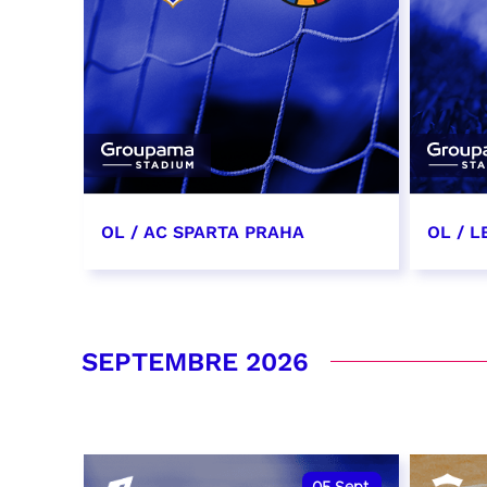
OL / AC SPARTA PRAHA
OL / L
11 août 2026 - 21:00
29 aoû
RÉSERVER
RÉSER
SEPTEMBRE 2026