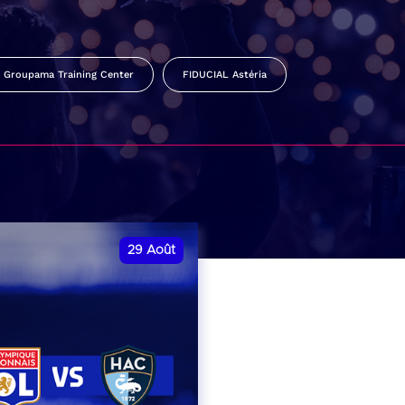
Groupama Training Center
FIDUCIAL Astéria
29
Août