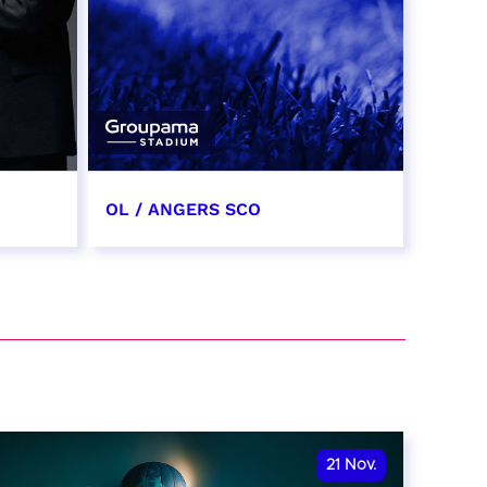
OL / ANGERS SCO
31 octobre 2026
date et heure à confirmer
RÉSERVER
21
Nov.