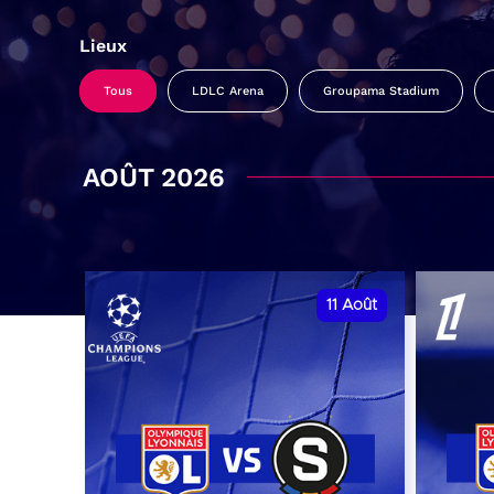
Lieux
Tous
LDLC Arena
Groupama Stadium
AOÛT 2026
11
Août