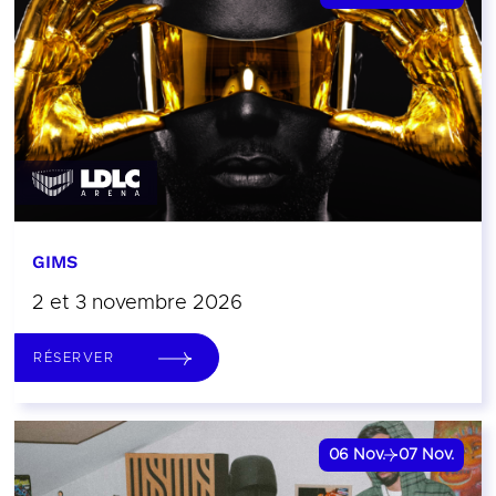
GIMS
2 et 3 novembre 2026
RÉSERVER
06
Nov.
07
Nov.