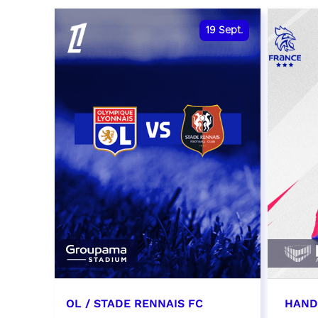
date et heure à confirmer
RÉSER
19
Sept.
RÉSERVER
OL / STADE RENNAIS FC
HAND