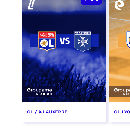
05
Sept.
OL / AJ AUXERRE
OL LYO
5 septembre 2026
12 sep