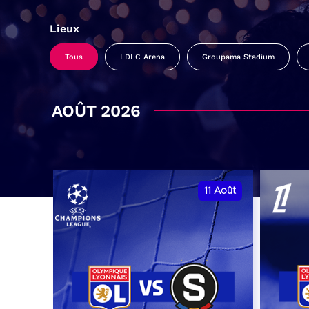
Lieux
Tous
LDLC Arena
Groupama Stadium
AOÛT 2026
11
Août