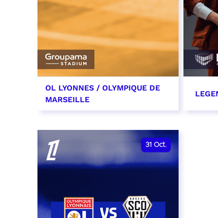
OL LYONNES / OLYMPIQUE DE
LEGE
MARSEILLE
24 octobre 2026
29 oc
date et heure à confirmer
RÉSER
31
Oct.
RÉSERVER