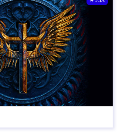
14
Sept.
20:00