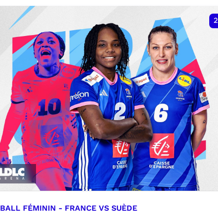
VER
RÉSERVER
2
BALL FÉMININ - FRANCE VS SUÈDE