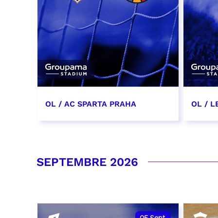
OL / AC SPARTA PRAHA
OL / L
11 août 2026 - 21:00
29 aoû
RÉSERVER
RÉSER
SEPTEMBRE 2026