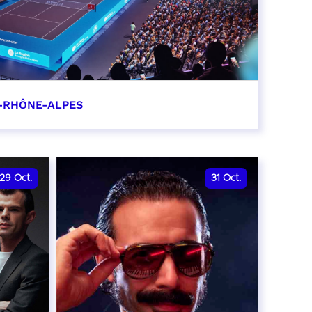
-RHÔNE-ALPES
0
29
Oct.
31
Oct.