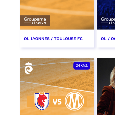
OL LYONNES / TOULOUSE FC
OL / O
3 octobre 2026
17 oc
date et heure à confirmer
date e
24
Oct.
RÉSERVER
RÉSER