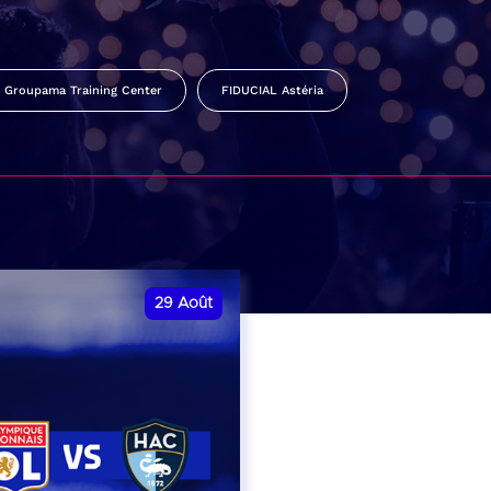
Groupama Training Center
FIDUCIAL Astéria
29
Août