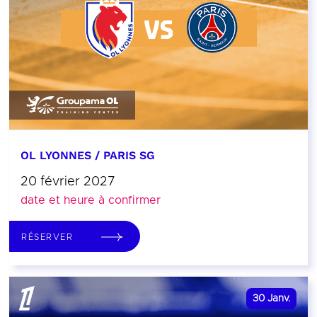
OL LYONNES / PARIS SG
20 février 2027
date et heure à confirmer
RÉSERVER
30
Janv.