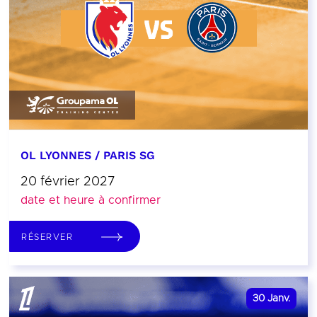
OL LYONNES / PARIS SG
20 février 2027
date et heure à confirmer
RÉSERVER
30
Janv.